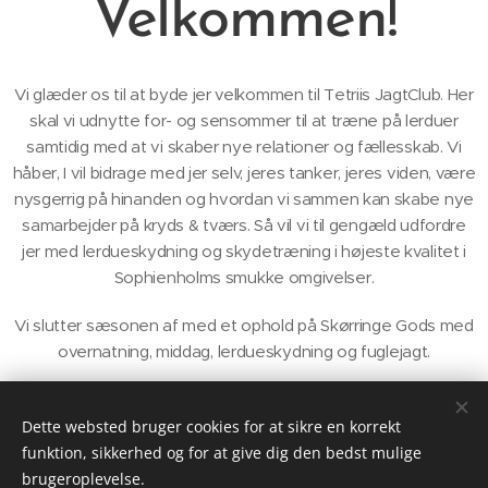
Velkommen!
Vi glæder os til at byde jer velkommen til Tetriis JagtClub. Her
skal vi udnytte for- og sensommer til at træne på lerduer
samtidig med at vi skaber nye relationer og fællesskab. Vi
håber, I vil bidrage med jer selv, jeres tanker, jeres viden, være
nysgerrig på hinanden og hvordan vi sammen kan skabe nye
samarbejder på kryds & tværs. Så vil vi til gengæld udfordre
jer med lerdueskydning og skydetræning i højeste kvalitet i
Sophienholms smukke omgivelser.
Vi slutter sæsonen af med et ophold på Skørringe Gods med
overnatning, middag, lerdueskydning og fuglejagt.
Kærlig hilsen
Dette websted bruger cookies for at sikre en korrekt
Tetriis & Rasmus Friis
funktion, sikkerhed og for at give dig den bedst mulige
brugeroplevelse.